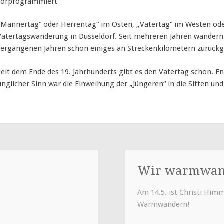
vorprogrammiert
„Männertag“ oder Herrentag“ im Osten, „Vatertag“ im Westen ode
Vatertagswanderung in Düsseldorf. Seit mehreren Jahren wandern w
vergangenen Jahren schon einiges an Streckenkilometern zurückg
Seit dem Ende des 19. Jahrhunderts gibt es den Vatertag schon. E
nglicher Sinn war die Einweihung der „Jüngeren“ in die Sitten und
Wir warmwand
Am 14.5. ist Christi Himm
Warmwandern!