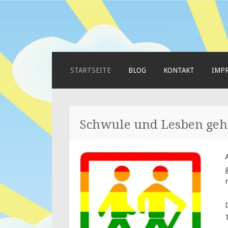
Schwule und Lesben gehen wan
warmwandern.
ZUM
STARTSEITE
BLOG
KONTAKT
IMP
INHALT
SPRINGEN
Schwule und Lesben ge