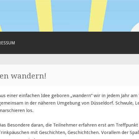
dern!
de
RESSUM
hen wandern!
Aus einer einfachen Idee geboren „wandern“ wir in jedem Jahr am 
gemeinsam in der näheren Umgebung von Düsseldorf. Schwule, Les
marschieren los.
Das Besondere daran, die Teilnehmer erfahren erst am Treffpunkt 
Trinkpäuschen mit Geschichten, Geschichtchen. Vorallem der Spaß 