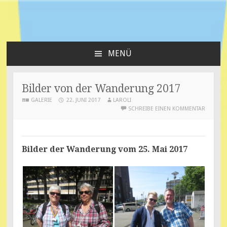
Schwule und Lesben gehen wandern!
warmwandern.de
MENÜ
ZUM
INHALT
SPRINGEN
Bilder von der Wanderung 2017
GALERIE
22. JUNI 2017
LAROLI
SCHREIBE EINEN KOMMENTAR
Bilder der Wanderung vom 25. Mai 2017